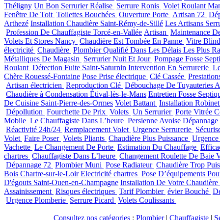
Théligny
Un Bon Serrurier Réalise
Serrure Ronis
Volet Roulant Ma
Fenêtre De Toit
Toilettes Bouchées
Ouverture Porte
Artisan 72
Dép
Arthezé
Installation Chaudière Saint-Rémy-de-Sillé
Les Artisans Serr
Profession De Chauffagiste Torcé-en-Vallée
Artisan
Maintenance De
Volets Et Stores Nancy
Chaudière Est Tombée En Panne
Vitre Blin
électricité
Chaudière
Plombier Qualifié Dans Les Délais Les Plus R
Métalliques De Magasin
Serrurier Nuit Et Jour
Pompage Fosse Septi
Roulant
Détection Fuite Saint-Saturnin
Intervention En Serrurerie
Le
Chère Rouessé-Fontaine
Pose Prise électrique
Clé Cassée
Prestatio
Artisan électricien
Reproduction Clé
Débouchage De Tuyauteries 
Chaudière à Condensation Étival-lès-le-Mans
Entretien Fosse Septi
De Cuisine Saint-Pierre-des-Ormes
Volet Battant
Installation Robin
Dépollution
Fourchette De Prix
Volets
Un Serrurier
Porte Vitrée C
Mobile
Le Chauffagiste Dans L’heure
Persienne Avoise
Dépannage 
Réactivité 24h/24
Remplacement Volet
Urgence Serrurerie
Sécuris
Volet
Faire Poser
Volets Pliants
Chaudière Plus Puissance
Urgenc
Vachette
Le Changement De Porte
Estimation Du Chauffage
Effic
chartres
Chauffagiste Dans L’heure
Changement Roulette De Baie V
Dépannage 72
Plombier Muni
Pose Radiateur
Chaudière Trop Puis
Bois Chartre-sur-le-Loir
Electricité chartres
Pose D’équipements Pour
D'égouts Saint-Ouen-en-Champagne
Installation De Votre Chaudière
Assainissement
Risques électriques
Tarif Plombier
évier Bouché
Dé
Urgence Plomberie
Serrure Picard
Volets Coulissants
Consultez nos catégories
:
Plombier
|
Chauffagiste
|
S