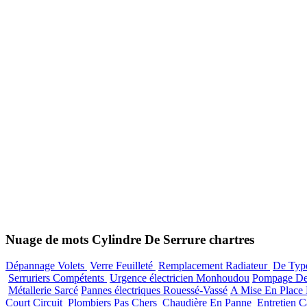
Nuage de mots Cylindre De Serrure chartres
Dépannage Volets
Verre Feuilleté
Remplacement Radiateur
De Type
Serruriers Compétents
Urgence électricien Monhoudou
Pompage De
Métallerie Sarcé
Pannes électriques Rouessé-Vassé
A Mise En Place
Court Circuit
Plombiers Pas Chers
Chaudière En Panne
Entretien C