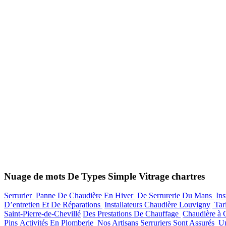
Nuage de mots De Types Simple Vitrage chartres
Serrurier
Panne De Chaudière En Hiver
De Serrurerie Du Mans
Ins
D’entretien Et De Réparations
Installateurs Chaudière Louvigny
Tari
Saint-Pierre-de-Chevillé
Des Prestations De Chauffage
Chaudière à
Pins
Activités En Plomberie
Nos Artisans Serruriers Sont Assurés
U