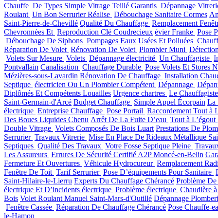
Chauffe
De Types Simple Vitrage Teillé
Garantis
Dépannage Vitrer
Roulant
Un Bon Serrurier Réalise
Débouchage Sanitaire Cormes
Am
Saint-Pierre-de-Chevillé
Qualité Du Chauffage
Remplacement Fenêtr
Chevronnées Et
Reproduction Clé Coudrecieux
évier Franke
Pose P
Débouchage De Siphons
Pompages Eaux Usées Et Polluées
Chauff
Réparation De Volet
Rénovation De Volet
Plombier Muni
Détectio
Volets Sur Mesure
Volets
Dépannage électricité
Un Chauffagiste
I
Pontvallain
Canalisation
Chauffage Durable
Pose Volets Et Stores 
Mézières-sous-Lavardin
Rénovation De Chauffage
Installation Chau
Septique
électricien Ou Un Plombier Compétent
Dépannage
Dépan
Diplômés Et Compétents Louailles
Urgence chartres
Le Chauffagist
Saint-Germain-d'Arcé
Budget Chauffage
Simple Appel Écorpain
La 
électrique
Entreprise Chauffage
Pose Portail
Raccordement Tout à 
Des Boues Liquides Chenu
Arrêt De La Fuite D’eau
Tout à L’égout
Double Vitrage
Volets Composés De Bois Luart
Prestations De Plo
Serrurier
Travaux Vitrerie
Mise En Place De Rideaux Métallique Sai
Septiques
Qualité Des Travaux
Votre Fosse Septique Pleine
Travau
Les Assureurs
Errures De Sécurité Certifié A2P Moncé-en-Belin
Gar
Fermeture Et Ouvertures
Véhicule Hydrocureur
Remplacement Radi
Fenêtre De Toit
Tarif Serrurier
Pose D’équipements Pour Sanitaire
Saint-Hilaire-le-Lierru
Experts Du Chauffage Chérancé
Problème De
électrique Et D’incidents électrique
Problème électrique
Chaudière à
Bois
Volet Roulant Manuel Saint-Mars-d'Outillé
Dépannage Plomber
Fenêtre Cassée
Réparation De Chauffage Chérancé
Pose Chauffe-ea
le-Hamon