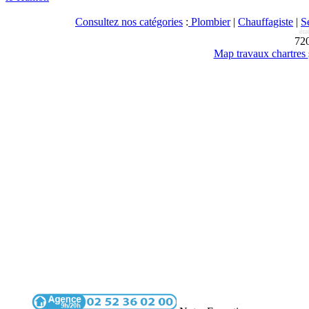
Consultez nos catégories
:
Plombier
|
Chauffagiste
|
S
72
Map travaux chartres