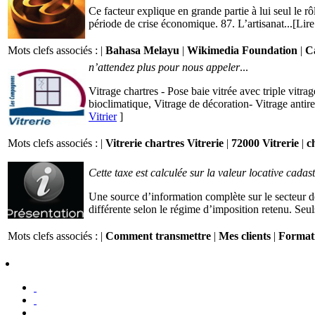
Ce facteur explique en grande partie à lui seul le rô
période de crise économique. 87. L’artisanat...[Lire
Mots clefs associés : |
Bahasa Melayu
|
Wikimedia Foundation
|
Ca
n’attendez plus pour nous appeler
...
Vitrage chartres - Pose baie vitrée avec triple vitrag
bioclimatique, Vitrage de décoration- Vitrage antiref
Vitrier
]
Mots clefs associés : |
Vitrerie chartres Vitrerie
|
72000 Vitrerie
|
c
Cette taxe est calculée sur la valeur locative cadast
Une source d’information complète sur le secteur d
différente selon le régime d’imposition retenu. Seuls
Mots clefs associés : |
Comment transmettre
|
Mes clients
|
Format