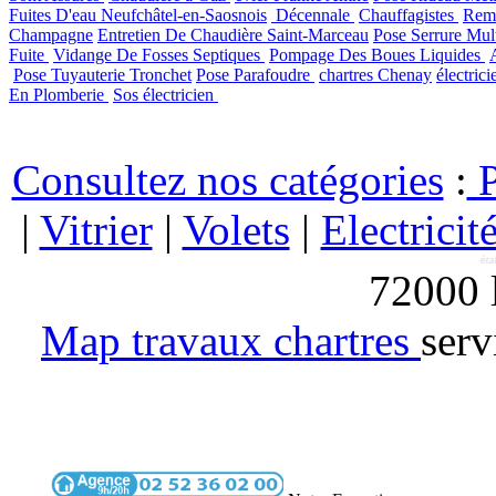
Fuites D'eau Neufchâtel-en-Saosnois
Décennale
Chauffagistes
Remp
Champagne
Entretien De Chaudière Saint-Marceau
Pose Serrure Mul
Fuite
Vidange De Fosses Septiques
Pompage Des Boues Liquides
Pose Tuyauterie Tronchet
Pose Parafoudre
chartres Chenay
électric
En Plomberie
Sos électricien
Consultez nos catégories
:
P
|
Vitrier
|
Volets
|
Electricit
72000
Map travaux chartres
serv