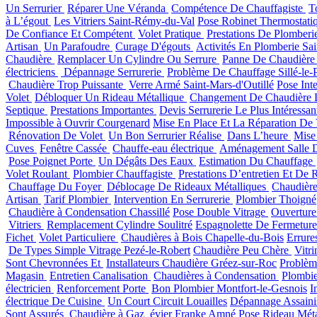
Un Serrurier
Réparer Une Véranda
Compétence De Chauffagiste
T
à L’égout
Les Vitriers Saint-Rémy-du-Val
Pose Robinet Thermostati
De Confiance Et Compétent
Volet Pratique
Prestations De Plomber
Artisan
Un Parafoudre
Curage D'égouts
Activités En Plomberie Sai
Chaudière
Remplacer Un Cylindre Ou Serrure
Panne De Chaudière
électriciens
Dépannage Serrurerie
Problème De Chauffage Sillé-le-P
Chaudière Trop Puissante
Verre Armé Saint-Mars-d'Outillé
Pose Inte
Volet
Débloquer Un Rideau Métallique
Changement De Chaudière
Septique
Prestations Importantes
Devis Serrurerie Le Plus Intéressa
Impossible à Ouvrir Courgenard
Mise En Place Et La Réparation De
Rénovation De Volet
Un Bon Serrurier Réalise
Dans L’heure
Mise
Cuves
Fenêtre Cassée
Chauffe-eau électrique
Aménagement Salle 
Pose Poignet Porte
Un Dégâts Des Eaux
Estimation Du Chauffage
Volet Roulant
Plombier Chauffagiste
Prestations D’entretien Et De 
Chauffage Du Foyer
Déblocage De Rideaux Métalliques
Chaudière
Artisan
Tarif Plombier
Intervention En Serrurerie
Plombier Thoigné
Chaudière à Condensation Chassillé
Pose Double Vitrage
Ouverture
Vitriers
Remplacement Cylindre Soulitré
Espagnolette De Fermeture
Fichet
Volet Particuliere
Chaudières à Bois Chapelle-du-Bois
Errure
De Types Simple Vitrage Pezé-le-Robert
Chaudière Peu Chère
Vitr
Sont Chevronnées Et
Installateurs Chaudière Gréez-sur-Roc
Problèm
Magasin
Entretien Canalisation
Chaudières à Condensation
Plombi
électricien
Renforcement Porte
Bon Plombier Montfort-le-Gesnois
I
électrique De Cuisine
Un Court Circuit Louailles
Dépannage Assain
Sont Assurés
Chaudière à Gaz
évier Franke Amné
Pose Rideau Mét