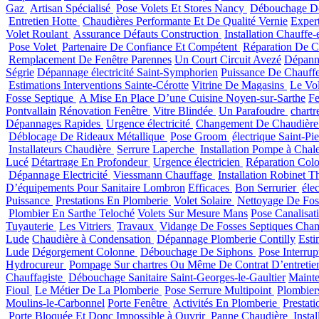
Gaz
Artisan Spécialisé
Pose Volets Et Stores Nancy
Débouchage De
Entretien Hotte
Chaudières Performante Et De Qualité Vernie
Exper
Volet Roulant
Assurance Défauts Construction
Installation Chauffe
Pose Volet
Partenaire De Confiance Et Compétent
Réparation De 
Remplacement De Fenêtre Parennes
Un Court Circuit Avezé
Dépan
Ségrie
Dépannage électricité Saint-Symphorien
Puissance De Chauff
Estimations Interventions Sainte-Cérotte
Vitrine De Magasins
Le Vo
Fosse Septique
A Mise En Place D’une Cuisine Noyen-sur-Sarthe
Fe
Pontvallain
Rénovation Fenêtre
Vitre Blindée
Un Parafoudre
chartr
Dépannages Rapides
Urgence électricité
Changement De Chaudièr
Déblocage De Rideaux Métallique
Pose Groom
électrique Saint-Pi
Installateurs Chaudière
Serrure Laperche
Installation Pompe à Chal
Lucé
Détartrage En Profondeur
Urgence électricien
Réparation Col
Dépannage Electricité
Viessmann Chauffage
Installation Robinet T
D’équipements Pour Sanitaire Lombron
Efficaces
Bon Serrurier
éle
Puissance
Prestations En Plomberie
Volet Solaire
Nettoyage De Fos
Plombier En Sarthe Teloché
Volets Sur Mesure Mans
Pose Canalisat
Tuyauterie
Les Vitriers
Travaux
Vidange De Fosses Septiques Cha
Lude
Chaudière à Condensation
Dépannage Plomberie Contilly
Esti
Lude
Dégorgement Colonne
Débouchage De Siphons
Pose Interrup
Hydrocureur
Pompage Sur chartres Ou Même De Contrat D’entreti
Chauffagiste
Débouchage Sanitaire Saint-Georges-le-Gaultier
Maint
Fioul
Le Métier De La Plomberie
Pose Serrure Multipoint
Plombier
Moulins-le-Carbonnel
Porte Fenêtre
Activités En Plomberie
Prestat
Porte Bloquée Et Donc Impossible à Ouvrir
Panne Chaudière
Insta