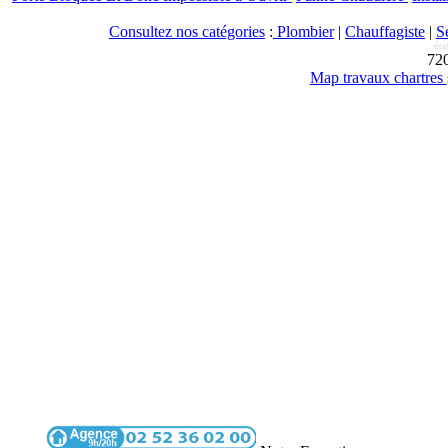
Consultez nos catégories
:
Plombier
|
Chauffagiste
|
S
72
Map travaux chartres