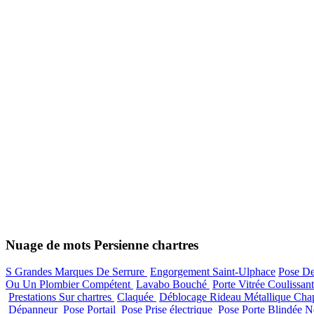
Nuage de mots Persienne chartres
S Grandes Marques De Serrure
Engorgement Saint-Ulphace
Pose De
Ou Un Plombier Compétent
Lavabo Bouché
Porte Vitrée Coulissan
Prestations Sur chartres
Claquée
Déblocage Rideau Métallique Cha
Dépanneur
Pose Portail
Pose Prise électrique
Pose Porte Blindée