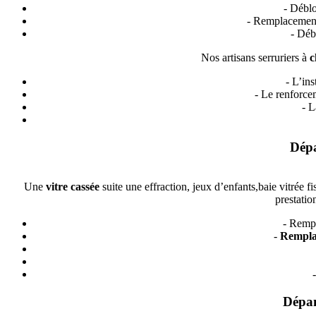
- Déblo
- Remplacement
- Déb
Nos artisans serruriers à
c
- L’ins
- Le renforce
- L
Dépa
Une
vitre cassée
suite une effraction, jeux d’enfants,baie vitrée f
prestation
- Rempl
-
Rempla
Dépan