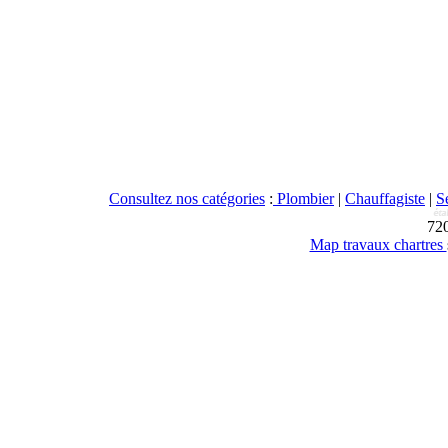
Consultez nos catégories
:
Plombier
|
Chauffagiste
|
S
72
Map travaux chartres