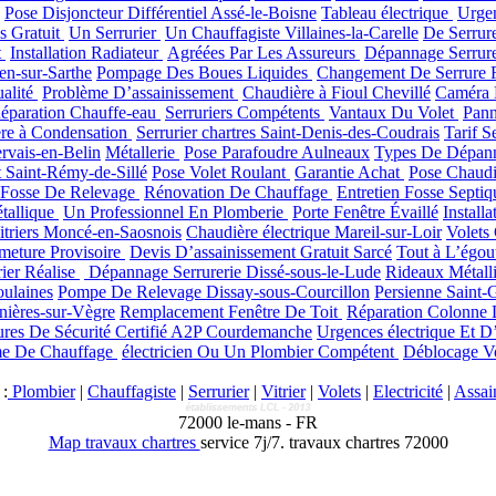
Pose Disjoncteur Différentiel Assé-le-Boisne
Tableau électrique
Urge
s Gratuit
Un Serrurier
Un Chauffagiste Villaines-la-Carelle
De Serrur
t
Installation Radiateur
Agréées Par Les Assureurs
Dépannage Serrur
n-sur-Sarthe
Pompage Des Boues Liquides
Changement De Serrure
alité
Problème D’assainissement
Chaudière à Fioul Chevillé
Caméra 
éparation Chauffe-eau
Serruriers Compétents
Vantaux Du Volet
Pann
re à Condensation
Serrurier chartres Saint-Denis-des-Coudrais
Tarif S
ervais-en-Belin
Métallerie
Pose Parafoudre Aulneaux
Types De Dépann
t Saint-Rémy-de-Sillé
Pose Volet Roulant
Garantie Achat
Pose Chaudi
 Fosse De Relevage
Rénovation De Chauffage
Entretien Fosse Septi
tallique
Un Professionnel En Plomberie
Porte Fenêtre Évaillé
Install
itriers Moncé-en-Saosnois
Chaudière électrique Mareil-sur-Loir
Volets
meture Provisoire
Devis D’assainissement Gratuit Sarcé
Tout à L’égou
ier Réalise
Dépannage Serrurerie Dissé-sous-le-Lude
Rideaux Métal
ulaines
Pompe De Relevage Dissay-sous-Courcillon
Persienne Saint-
nières-sur-Vègre
Remplacement Fenêtre De Toit
Réparation Colonne 
ures De Sécurité Certifié A2P Courdemanche
Urgences électrique Et D’
me De Chauffage
électricien Ou Un Plombier Compétent
Déblocage V
:
Plombier
|
Chauffagiste
|
Serrurier
|
Vitrier
|
Volets
|
Electricité
|
Assai
72000
le-mans
-
FR
Map travaux chartres
service 7j/7.
travaux chartres 72000