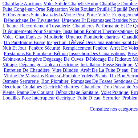
Chauffage Ancinnes
Volet Solide Chapelle-Huon
Chauffage Durable
Fuite Congé-sur-Orne
Réparation Volet Roulant Pruillé-l'Éguillé
Devi
Et Ouvertures Saint-Jean-de-la-Motte
Pose Porte Vitrée
Engorgemen
Débouchage De Tuyauteries
Urgences Et Dépannages Rapides Noye
L’heure
Raccordement Tuyauterie
Chaudières Performante Et De Qu
D’équipements Pour Sanitaire
Installation Robinet Thermostatique
R
Volet
Chauffagistes
Miroiterie
Urgence Plomberie chartres
Chaudiè
Un Parafoudre Bosse
Inspection Télévisé Des Canalisations Saint-G
Nuit Et Jour
Fenêtre Sécurité
Remplacement Fenêtre
Arrêt De Vole
Prestations En Plomberie Béthon
Inspection Des Canalisations
Pose
Sabine-sur-Longève
Dégazage De Cuves
Déblocage De Rideaux Mé
Vitrage
Dépannage Tableau électrique
Installation Fosse Septique
V
Entretien De Chaudière
Vitre Blindée
Arrêt De La Fuite D’eau
Fer
Vitrine De Magasins Rouessé-Fontaine
Volets Pliants
Un Bon Serrur
Osmane
Serrurerie
Bon Plombier
Pompages De Fosses Septiques Co
électrique Coulaines
Electricité chartres
Chaudière Trop Puissante As
Pleine
Panne De Courant
Débouchage Sanitaire
Volet Pratique
Err
Louailles
Pose Interrupteur électrique
Fuite D’eau
Serrurier
Problè
Consultez nos catégories