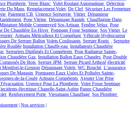
nce Plomberie
Verre Blanc
Volet Roulant Automatique
Détection
erie Du Mans
Remplacement Volet
De Clef
Sécuriser Les Fermeture
erie
Paiement CB
Urgence Serrurerie
Vitrier
Dépanneur
 Rapidement
Pose Vitrine
Dépannage Rapide
Chauffagiste Dans
Miniature Mobile Commerveil
Sos Artisan
Fenêtre Velux
Pose
e De Chaudière En Hiver
Pompage Fosse Septique
Sos Vitrier
Le
errurier
Artisans Méticulleux Et Compétant
Véhicule Hydrocureur
ages De Serrure Ballon
Volets Coulissants
Serrure Ronis
Serrurier
ère Roullée
Installation Chauffe-eau
Installateurs Chaudière
que
Serruriers Diplômés Et Compétents
Pose Radiateur Sainte-
ation Chaudière Gaz
Installation Ballon Eaux Chaudes
Pose Double
 Composés De Bois
Serrure JPM
Serrure Picard Arthezé
électricité
t Montfort-le-Gesnois
Dépannage Volets
WC Bouché
L’assurance
liques De Magasin
Pompages Eaux Usées Et Polluées Sainte-
Georges-de-la-Couée
Artisans Compétents
Ajouter Une Prise
D'évacuation
Urgence Pour La Plomberie
Votre Fosse Septique
incidents électrique Chapelle-Saint-Aubin
Panne Chaudière
olet
Renforcement Porte
Viessmann Chauffage
Sos Plombier
nissement
|
Nos services
|