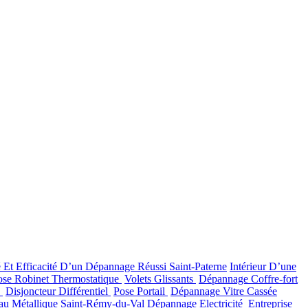
é Et Efficacité D’un Dépannage Réussi Saint-Paterne
Intérieur D’une
ose Robinet Thermostatique
Volets Glissants
Dépannage Coffre-fort
e
Disjoncteur Différentiel
Pose Portail
Dépannage Vitre Cassée
au Métallique Saint-Rémy-du-Val
Dépannage Electricité
Entreprise