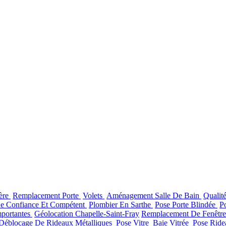
ière
Remplacement Porte
Volets
Aménagement Salle De Bain
Qualit
De Confiance Et Compétent
Plombier En Sarthe
Pose Porte Blindée
P
mportantes
Géolocation Chapelle-Saint-Fray
Remplacement De Fenêtr
Déblocage De Rideaux Métalliques
Pose Vitre
Baie Vitrée
Pose Ride