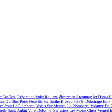
re De Toit
Réparation Volet Roulant
électricien Arçonnay
Jet D’eau H
ose De Bloc Porte Neuville-sur-Sarthe
Broyeurs SFA
Détartrage En P
ce Pour La Plomberie
Volets Sur Mesure
La Plomberie
Vidange De B
elle-Saint-Aubin
Volet Déformé
Serruriers Les Moins Chers Verneil-l