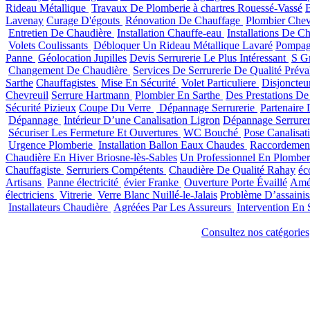
Rideau Métallique
Travaux De Plomberie à chartres Rouessé-Vassé
Lavenay
Curage D'égouts
Rénovation De Chauffage
Plombier Chev
Entretien De Chaudière
Installation Chauffe-eau
Installations De C
Volets Coulissants
Débloquer Un Rideau Métallique Lavaré
Pompag
Panne
Géolocation Jupilles
Devis Serrurerie Le Plus Intéressant
S G
Changement De Chaudière
Services De Serrurerie De Qualité Préva
Sarthe
Chauffagistes
Mise En Sécurité
Volet Particuliere
Disjoncteu
Chevreuil
Serrure Hartmann
Plombier En Sarthe
Des Prestations D
Sécurité Pizieux
Coupe Du Verre
Dépannage Serrurerie
Partenaire
Dépannage
Intérieur D’une Canalisation Ligron
Dépannage Serrure
Sécuriser Les Fermeture Et Ouvertures
WC Bouché
Pose Canalisat
Urgence Plomberie
Installation Ballon Eaux Chaudes
Raccordement 
Chaudière En Hiver Briosne-lès-Sables
Un Professionnel En Plomber
Chauffagiste
Serruriers Compétents
Chaudière De Qualité Rahay
éc
Artisans
Panne électricité
évier Franke
Ouverture Porte Évaillé
Amén
électriciens
Vitrerie
Verre Blanc Nuillé-le-Jalais
Problème D’assaini
Installateurs Chaudière
Agréées Par Les Assureurs
Intervention En 
Consultez nos catégories