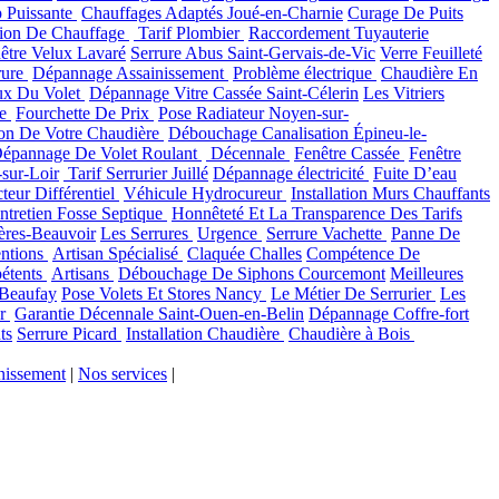
 Puissante
Chauffages Adaptés Joué-en-Charnie
Curage De Puits
tion De Chauffage
Tarif Plombier
Raccordement Tuyauterie
être Velux Lavaré
Serrure Abus Saint-Gervais-de-Vic
Verre Feuilleté
rure
Dépannage Assainissement
Problème électrique
Chaudière En
ux Du Volet
Dépannage Vitre Cassée Saint-Célerin
Les Vitriers
ne
Fourchette De Prix
Pose Radiateur Noyen-sur-
tion De Votre Chaudière
Débouchage Canalisation Épineu-le-
épannage De Volet Roulant
Décennale
Fenêtre Cassée
Fenêtre
-sur-Loir
Tarif Serrurier Juillé
Dépannage électricité
Fuite D’eau
teur Différentiel
Véhicule Hydrocureur
Installation Murs Chauffants
ntretien Fosse Septique
Honnêteté Et La Transparence Des Tarifs
ières-Beauvoir
Les Serrures
Urgence
Serrure Vachette
Panne De
entions
Artisan Spécialisé
Claquée Challes
Compétence De
pétents
Artisans
Débouchage De Siphons Courcemont
Meilleures
 Beaufay
Pose Volets Et Stores Nancy
Le Métier De Serrurier
Les
ur
Garantie Décennale Saint-Ouen-en-Belin
Dépannage Coffre-fort
ts
Serrure Picard
Installation Chaudière
Chaudière à Bois
nissement
|
Nos services
|