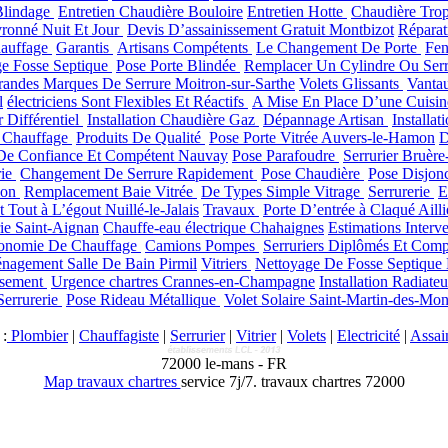
Blindage
Entretien Chaudière Bouloire
Entretien Hotte
Chaudière Trop
ronné Nuit Et Jour
Devis D’assainissement Gratuit Montbizot
Répara
hauffage
Garantis
Artisans Compétents
Le Changement De Porte
Fen
e Fosse Septique
Pose Porte Blindée
Remplacer Un Cylindre Ou Ser
randes Marques De Serrure Moitron-sur-Sarthe
Volets Glissants
Vanta
l
électriciens Sont Flexibles Et Réactifs
A Mise En Place D’une Cuisi
r Différentiel
Installation Chaudière Gaz
Dépannage Artisan
Installa
e Chauffage
Produits De Qualité
Pose Porte Vitrée Auvers-le-Hamon
D
 De Confiance Et Compétent Nauvay
Pose Parafoudre
Serrurier Bruère
rie
Changement De Serrure Rapidement
Pose Chaudière
Pose Disjonc
ion
Remplacement Baie Vitrée
De Types Simple Vitrage
Serrurerie
E
Tout à L’égout Nuillé-le-Jalais
Travaux
Porte D’entrée à Claqué Aill
ie Saint-Aignan
Chauffe-eau électrique Chahaignes
Estimations Interv
onomie De Chauffage
Camions Pompes
Serruriers Diplômés Et Com
agement Salle De Bain Pirmil
Vitriers
Nettoyage De Fosse Septique
ssement
Urgence chartres Crannes-en-Champagne
Installation Radiate
Serrurerie
Pose Rideau Métallique
Volet Solaire Saint-Martin-des-Mon
:
Plombier
|
Chauffagiste
|
Serrurier
|
Vitrier
|
Volets
|
Electricité
|
Assai
72000
le-mans
-
FR
Map travaux chartres
service 7j/7.
travaux chartres 72000