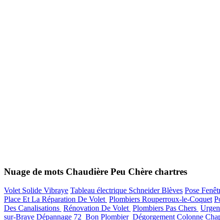
Nuage de mots Chaudière Peu Chère chartres
Volet Solide Vibraye
Tableau électrique Schneider Blèves
Pose Fenêt
Place Et La Réparation De Volet
Plombiers Rouperroux-le-Coquet
P
Des Canalisations
Rénovation De Volet
Plombiers Pas Chers
Urgen
sur-Braye
Dépannage 72
Bon Plombier
Dégorgement Colonne Chap