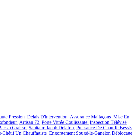
aute Pression
Délais D'intervention
Assurance Malfaçons
Mise En
rofondeur
Artisan 72
Porte Vitrée Coulissante
Inspection Télévisé
acs à Graisse
Sanitaire Jacob Delafon
Puissance De Chauffe Bessé-
e-Chétif
Un Chauffagiste
Engorgement Sougé-le-Ganelon
Déblocage