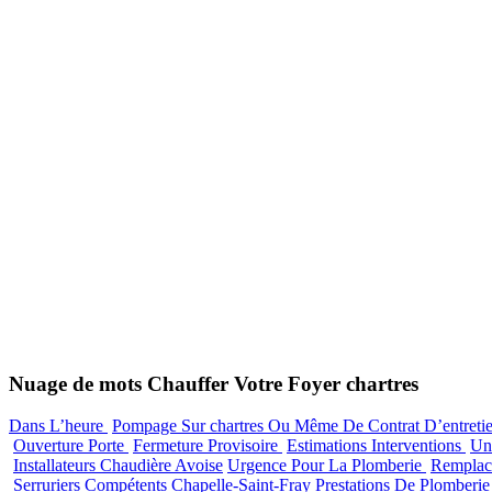
Nuage de mots Chauffer Votre Foyer chartres
Dans L’heure
Pompage Sur chartres Ou Même De Contrat D’entretie
Ouverture Porte
Fermeture Provisoire
Estimations Interventions
Un
Installateurs Chaudière Avoise
Urgence Pour La Plomberie
Remplac
Serruriers Compétents Chapelle-Saint-Fray
Prestations De Plomberi