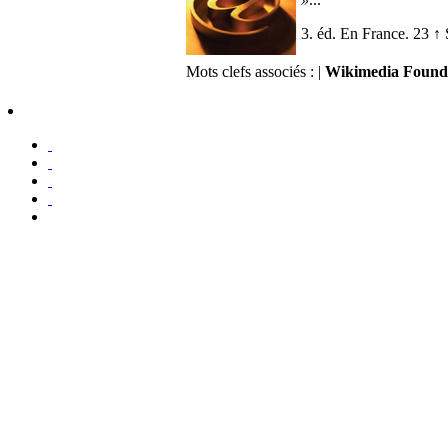
3. éd. En France. 23 ↑ S
Mots clefs associés : |
Wikimedia Found