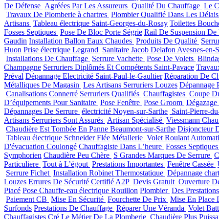
De Défense
Agréées Par Les Assureurs
Qualité Du Chauffage
Le C
Travaux De Plomberie à chartres
Plombier Qualifié Dans Les Délais
Artisans
Tableau électrique Saint-Georges-du-Rosay
Toilettes Bouc
Fosses Septiques
Pose De Bloc Porte Ségrie
Rail De Suspension De
Gaudin
Installation Ballon Eaux Chaudes
Produits De Qualité
Serru
Huon
Prise électrique Legrand
Sanitaire Jacob Delafon Avesnes-en-
Installations De Chauffage
Serrure Vachette
Pose De Volets
Blind
Champagne
Serruriers Diplômés Et Compétents Saint-Pavace
Trava
Préval
Dépannage Electricité Saint-Paul-le-Gaultier
Réparation De C
Métalliques De Magasin
Les Artisans Serruriers Louzes
Dépannage P
Canalisations Connerré
Serruriers Qualifiés
Chauffagistes
Coupe D
D’équipements Pour Sanitaire
Pose Fenêtre
Pose Groom
Dégazage
Dépannages De Serrure
électricité Noyen-sur-Sarthe
Saint-Pierre-d
Artisans Serruriers Sont Assurés
Artisan Spécialisé
Viessmann Chau
Chaudière Est Tombée En Panne Beaumont-sur-Sarthe
Disjoncteur D
Tableau électrique Schneider Flée
Métallerie
Volet Roulant Automat
D'évacuation Coulongé
Chauffagiste Dans L’heure
Fosses Septique
Symphorien
Chaudière Peu Chère
S Grandes Marques De Serrure
C
Particuliere
Tout à L’égout
Prestations Importantes
Fenêtre Cassée
Serrure Fichet
Installation Robinet Thermostatique
Dépannage char
Louzes
Errures De Sécurité Certifié A2P
Devis Gratuit
Ouverture D
Piacé
Pose Chauffe-eau électrique Rouillon
Plombier
Des Prestation
Paiement CB
Mise En Sécurité
Fourchette De Prix
Mise En Place 
Surfonds
Prestations De Chauffage
Réparer Une Véranda
Volet Bat
Chauffagistes Cré
Le Métier De La Plomberie
Chaudière Plus Puiss