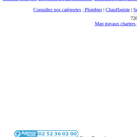
Consultez nos catégories
:
Plombier
|
Chauffagiste
|
S
72
Map travaux chartres