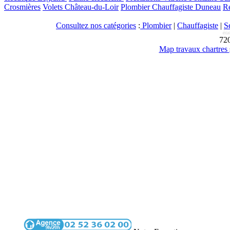
Crosmières
Volets Château-du-Loir
Plombier Chauffagiste Duneau
R
Consultez nos catégories
:
Plombier
|
Chauffagiste
|
S
72
Map travaux chartres