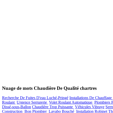
Nuage de mots Chaudière De Qualité chartres
Recherche De Fuites D'eau Luché-Pringé
Installations De Chauffage
Roulant
Urgence Serrurerie
Volet Roulant Automatique
Plombiers 
Dissé-sous-Ballon
Chaudière Trop Puissante
Véhicules Vibraye
Serr
Construction
Bon Plombier
Lavabo Bouché
Installation Robinet T