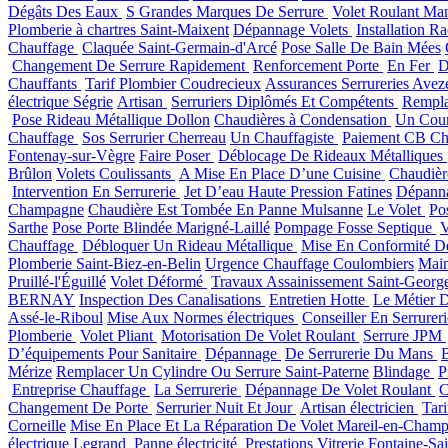
Dégâts Des Eaux
S Grandes Marques De Serrure
Volet Roulant Man
Plomberie à chartres Saint-Maixent
Dépannage Volets
Installation 
Chauffage
Claquée Saint-Germain-d'Arcé
Pose Salle De Bain Mées
Changement De Serrure Rapidement
Renforcement Porte
En Fer
D
Chauffants
Tarif Plombier Coudrecieux
Assurances Serrureries Avez
électrique Ségrie
Artisan
Serruriers Diplômés Et Compétents
Rempla
Pose Rideau Métallique Dollon
Chaudières à Condensation
Un Cour
Chauffage
Sos Serrurier Cherreau
Un Chauffagiste
Paiement CB Ch
Fontenay-sur-Vègre
Faire Poser
Déblocage De Rideaux Métalliques
Brûlon
Volets Coulissants
A Mise En Place D’une Cuisine
Chaudièr
Intervention En Serrurerie
Jet D’eau Haute Pression Fatines
Dépann
Champagne
Chaudière Est Tombée En Panne Mulsanne
Le Volet
Po
Sarthe
Pose Porte Blindée Marigné-Laillé
Pompage Fosse Septique
V
Chauffage
Débloquer Un Rideau Métallique
Mise En Conformité Des
Plomberie Saint-Biez-en-Belin
Urgence Chauffage Coulombiers
Main
Pruillé-l'Éguillé
Volet Déformé
Travaux Assainissement Saint-Georg
BERNAY
Inspection Des Canalisations
Entretien Hotte
Le Métier 
Assé-le-Riboul
Mise Aux Normes électriques
Conseiller En Serrurer
Plomberie
Volet Pliant
Motorisation De Volet Roulant
Serrure JPM
D’équipements Pour Sanitaire
Dépannage
De Serrurerie Du Mans
Mérize
Remplacer Un Cylindre Ou Serrure Saint-Paterne
Blindage
P
Entreprise Chauffage
La Serrurerie
Dépannage De Volet Roulant
C
Changement De Porte
Serrurier Nuit Et Jour
Artisan électricien
Tari
Corneille
Mise En Place Et La Réparation De Volet Mareil-en-Cham
électrique Legrand
Panne électricité
Prestations Vitrerie Fontaine-Sa